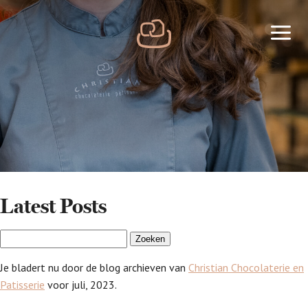
Skip
to
Home
main
content
Latest Posts
Zoeken
naar:
Je bladert nu door de blog archieven van
Christian Chocolaterie en
Patisserie
voor juli, 2023.