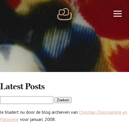
Skip
to
Home
main
content
Latest Posts
Zoeken
naar:
Je bladert nu door de blog archieven van
Christian Chocolaterie en
Patisserie
voor januari, 2008.