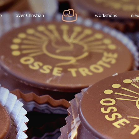
Home
p
over Christian
workshops
nie